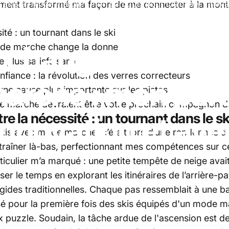
les skis en mode marche : mon parcours pour fusionner innova
ement transformé ma façon de me connecter à la mon
ité : un tournant dans le ski
i
changent
la
vie
ode marche change la donne
plus satisfaisante
nfiance : la révolution des verres correcteurs
arche
:
mon
par
 une cause plus importante sur les pistes
ode marche devraient être votre prochain compagnon 
re la nécessité : un tournant dans le sk
innovation
et
ave
skis avec mode marche, c’était lors d’une randonnée da
raîner là-bas, perfectionnant mes compétences sur cert
iculier m’a marqué : une petite tempête de neige avai
er le temps en explorant les itinéraires de l’arrière-p
rigides traditionnelles. Chaque pas ressemblait à une bat
sé pour la première fois des skis équipés d'un mode mar
 puzzle. Soudain, la tâche ardue de l'ascension est d