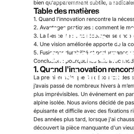
ski
5 idées qui changent la vie sur 
bien qu'apparemment subtile, a radical
Table des matières
07 janvier, 2025
par
Ethan Brown
1. Quand l'innovation rencontre la nécess
5
idées
qu
2. Avantages pratiques : comment le m
3. La Descente : Une récompense encore 
4. Une vision améliorée apporte de la co
en
mode
m
5. Fusionner durabilité et performance :
Conclusion : pourquoi les skis avec m
1. Quand l'innovation rencont
fusionner
La première fois que j’ai découvert des 
j’avais passé de nombreux hivers à m’ent
plus imprévisibles. Un événement en part
alpine isolée. Nous avions décidé de pass
épuisante et difficile avec des fixations 
Des années plus tard, lorsque j'ai chaus
découvert la pièce manquante d'un vieux