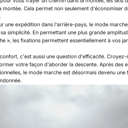
t pour vous frayer un chemin dans la montée, les ski
a montée. Cela permet non seulement d'économiser de 
.
r une expédition dans l'arrière-pays, le mode marche
s sa simplicité. En permettant une plus grande ampli
e », les fixations permettent essentiellement à vos ja
onfort, c'est aussi une question d'efficacité. Croyez
rmer votre façon d'aborder la descente. Après des ex
itionnelles, le mode marche est désormais devenu une f
andonnée.