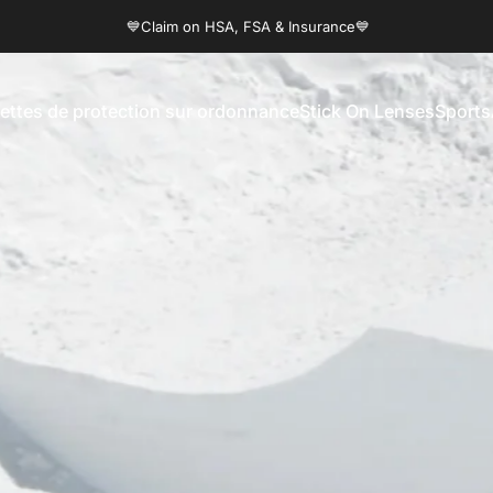
Diaporama Pause
💙Claim on HSA, FSA & Insurance💙
nettes de protection sur ordonnance
Stick On Lenses
Sports
pour lunettes de protection sur ordonnance
Stick On Lenses
Sports