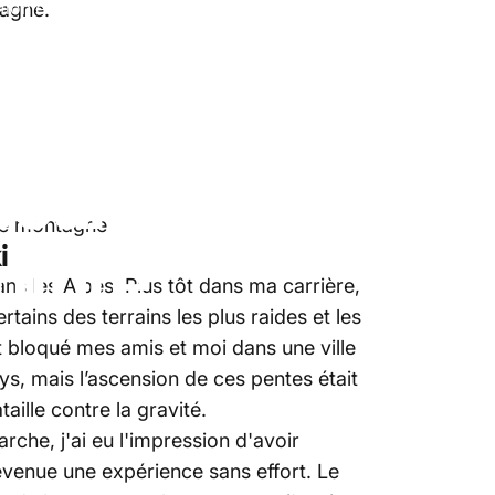
tion et aventure
tagne.
sur
les
skis
cours
pour
de montagne
i
nture
ns les Alpes. Plus tôt dans ma carrière,
ains des terrains les plus raides et les
t bloqué mes amis et moi dans une ville
ays, mais l’ascension de ces pentes était
aille contre la gravité.
che, j'ai eu l'impression d'avoir
evenue une expérience sans effort. Le