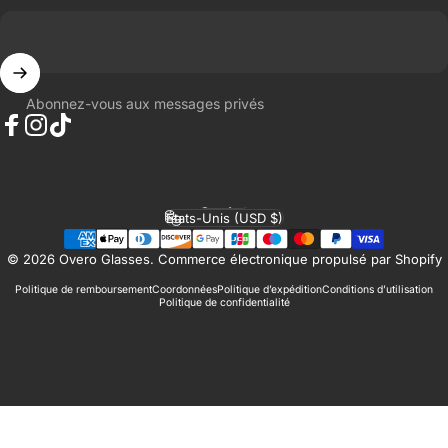
Abonnez-vous aux messages privés
Facebook
Instagram
TikTok
Français
Langue
États-Unis (USD $)
Pays/région
© 2026 Overo Glasses.
Commerce électronique propulsé par Shopify
Politique de remboursement
Coordonnées
Politique d’expédition
Conditions d’utilisation
Politique de confidentialité