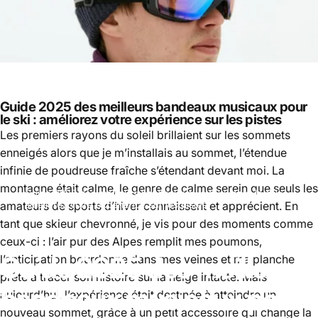
Guide 2025 des meilleurs bandeaux musicaux pour
le ski : améliorez votre expérience sur les pistes
Les premiers rayons du soleil brillaient sur les sommets
enneigés alors que je m’installais au sommet, l’étendue
infinie de poudreuse fraîche s’étendant devant moi. La
montagne était calme, le genre de calme serein que seuls les
Guide 2025 des meilleurs bandeaux musicaux pour le ski :
ski
amateurs de sports d’hiver connaissent et apprécient. En
améliorez votre expérience sur les pistes
tant que skieur chevronné, je vis pour des moments comme
ceux-ci : l’air pur des Alpes remplit mes poumons,
Guide
2025
des
meilleurs
l’anticipation bourdonne dans mes veines et ma planche
prête à tracer son histoire sur la neige intacte. Mais
bandeaux
musicaux
pour
aujourd’hui, l’expérience était destinée à atteindre un
nouveau sommet, grâce à un petit accessoire qui change la