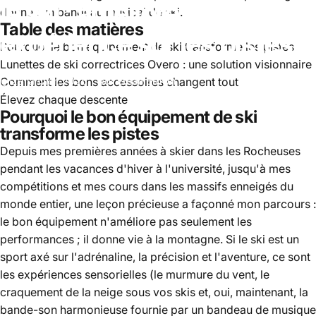
le
ski
:
améliorez
votre
donne : un bandeau musical de ski.
Table des matières
expérience
sur
les
pistes
Pourquoi le bon équipement de ski transforme les pistes
Lunettes de ski correctrices Overo : une solution visionnaire
Comment les bons accessoires changent tout
29 janvier, 2025
par
Ethan Brown
Élevez chaque descente
Pourquoi le bon équipement de ski
transforme les pistes
Depuis mes premières années à skier dans les Rocheuses
pendant les vacances d'hiver à l'université, jusqu'à mes
compétitions et mes cours dans les massifs enneigés du
monde entier, une leçon précieuse a façonné mon parcours :
le bon équipement n'améliore pas seulement les
performances ; il donne vie à la montagne. Si le ski est un
sport axé sur l'adrénaline, la précision et l'aventure, ce sont
les expériences sensorielles (le murmure du vent, le
craquement de la neige sous vos skis et, oui, maintenant, la
bande-son harmonieuse fournie par un bandeau de musique