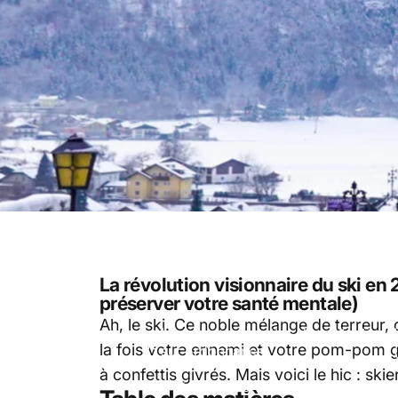
La révolution visionnaire du ski e
préserver votre santé mentale)
Ah, le ski. Ce noble mélange de terreur, 
Inserts pour lunettes de protection
la fois votre ennemi et votre pom-pom gi
sur ordonnance
à confettis givrés. Mais voici le hic : s
07 février, 2025
par
Simon Smith