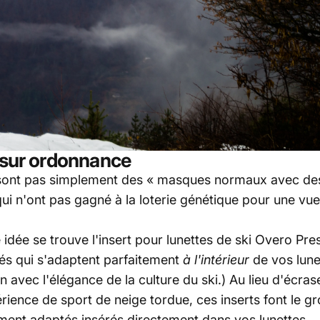
i sur ordonnance
sont pas simplement des « masques normaux avec des 
ui n'ont pas gagné à la loterie génétique pour une vue
idée se trouve l'insert pour lunettes de ski Overo Pre
és qui s'adaptent parfaitement
à l'intérieur
de vos lune
n avec l'élégance de la culture du ski.) Au lieu d'écras
érience de sport de neige tordue, ces inserts font le 
ement adaptés insérés directement dans vos lunettes.