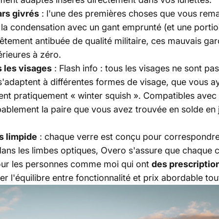
ars givrés
: l'une des premières choses que vous remar
 la condensation avec un gant emprunté (et une porti
vêtement antibuée de qualité militaire, ces mauvais ga
rieures à zéro.
 les visages
: Flash info : tous les visages ne sont p
s s'adaptent à différentes formes de visage, que vous 
tent pratiquement « winter squish ». Compatibles av
bablement la paire que vous avez trouvée en solde en j
s limpide
: chaque verre est conçu pour correspondre
ns les limbes optiques, Overo s'assure que chaque 
Pour les personnes comme moi qui ont
des prescriptio
r l'équilibre entre fonctionnalité et prix abordable tou