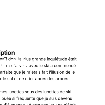
ski
en
ent
les
nce
(et
iption
anté
naïf dont la plus grande inquiétude était
histoire d'amour avec le ski a commencé
ite que je m'étais fait l'illusion de le
 le sol et de crier après des arbres
mes lunettes sous des lunettes de ski
a buée si fréquente que je suis devenu
 d'élégance. (Alerte spoiler : ce n'était