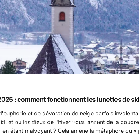
n 2025 : comment fonctionnent les lunettes de 
d'euphorie et de dévoration de neige parfois involontair
La révolution visionnaire du ski en 2025 : comment fonctionn
rl, et où les dieux de l'hiver vous lancent de la pou
(et comment préserver votre santé mentale)
kier en étant malvoyant ? Cela amène la métaphore du «