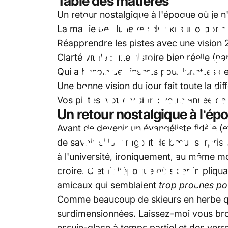
Table des matières
La
révolut
Un retour nostalgique à l'époque où je n
La magie des lunettes de ski sur ordon
Réapprendre les pistes avec une vision 
2025
:
co
Clarté vitale : une histoire bien réelle (
Qui a besoin des inserts pour lunettes d
lunettes
d
Une bonne vision du jour fait toute la dif
Vos pistes, votre vision : votre année de 
Un retour nostalgique à l'ép
comment
Avant de devenir un évangéliste fidèle (e
de savoir si le « ragoût de bœuf surpris
mentale)
à l'université, ironiquement, au même mom
croire. C'était l'époque où skier impliqu
amicaux qui semblaient
trop proches pou
Comme beaucoup de skieurs en herbe qui 
surdimensionnées. Laissez-moi vous bross
essuie-glace à temps partiel et des verres