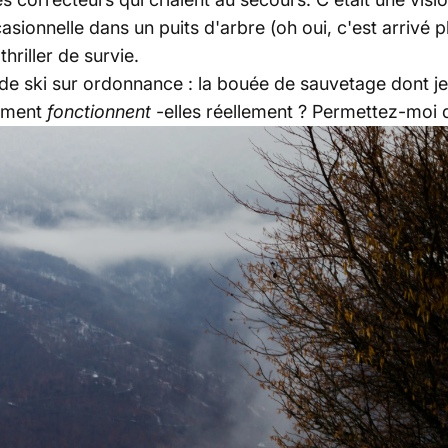
asionnelle dans un puits d'arbre (oh oui, c'est arrivé p
hriller de survie.
s de ski sur ordonnance : la bouée de sauvetage dont je
mment
fonctionnent
-elles réellement ? Permettez-moi d