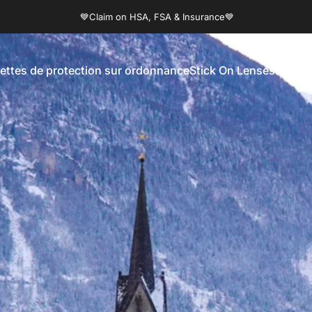
Diaporama Pause
💙Claim on HSA, FSA & Insurance💙
nettes de protection sur ordonnance
Stick On Lenses
Sports
pour lunettes de protection sur ordonnance
Stick On Lenses
Sports