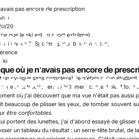
ion
visionnaire
du
'avais pas encore de prescription
nance
20/20
mment
fonctionn
parce que le ski est un sport extrême)
e ski Overo ? (Spoiler : probablement vous)
e
ski
sur
ordonna
férence
ski
oque où je n'avais pas encore de prescr
préserver
votre
s
t un cynique sans complexe), je n'étais qu'un étudiant 
e » de la cafétéria serait réellement comestible. Mon 
ent où j'ai découvert que ma vue n'était pas aussi parfa
ait beaucoup de plisser les yeux, de tomber souvent sur
r être confortables.
portent des lunettes, j'ai d'abord essayé de glisser 
er un tableau du résultat : un serre-tête brutal, de l
 correcteurs qui criaient au secours. C'était une vision