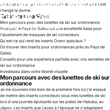
sur
ordonnance
près
du
avec assurance que les lunettes de ski sur ordonnance ont
changé la donne.
Pays
de
Galles
Table des matières
Mon parcours avec des lunettes de ski sur ordonnance
Pourquoi le Pays de Galles est une excellente base pour
01 février, 2025
par
Ethan Brown
l'ajustement de masques de ski correcteurs
Qu'est-ce qui rend les inserts Overo spéciaux ?
Où trouver des inserts pour ordonnances près du Pays de
Galles
Conseils pour une expérience parfaite avec vos semelles de
ski sur ordonnance
Investissez dans votre liberté visuelle
Mon parcours avec des lunettes de ski sur
ordonnance
Je me souviens très bien de la première fois où j'ai essayé
de mettre des inserts correcteurs sous mes lunettes de ski
lors d'une journée épuisante sur les pistes de Hakuba, au
Japon. Les inserts que j'avais à l'époque ne s'adaptaient