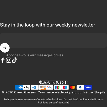
Stay in the loop with our weekly newsletter
Abonnez-vous aux messages privés
Facebook
Instagram
TikTok
Français
Langue
États-Unis (USD $)
Pays/région
© 2026 Overo Glasses.
Commerce électronique propulsé par Shopify
Politique de remboursement
Coordonnées
Politique d’expédition
Conditions d’utilisation
Politique de confidentialité