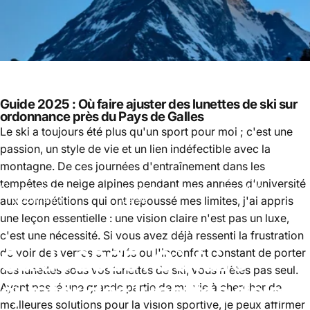
Guide 2025 : Où faire ajuster des lunettes de ski sur
ordonnance près du Pays de Galles
Le ski a toujours été plus qu'un sport pour moi ; c'est une
passion, un style de vie et un lien indéfectible avec la
montagne. De ces journées d'entraînement dans les
Inserts pour lunettes de
Guide 2025 : Où faire ajuster des lunettes
tempêtes de neige alpines pendant mes années d'université
protection sur
de ski sur ordonnance près du Pays de
aux compétitions qui ont repoussé mes limites, j'ai appris
ordonnance
Galles
une leçon essentielle : une vision claire n'est pas un luxe,
c'est une nécessité. Si vous avez déjà ressenti la frustration
Guide
2025
:
Où
faire
de voir des verres embués ou l'inconfort constant de porter
des lunettes sous vos lunettes de ski, vous n'êtes pas seul.
ajuster
des
lunettes
de
ski
Ayant passé une grande partie de ma vie à chercher de
meilleures solutions pour la vision sportive, je peux affirmer