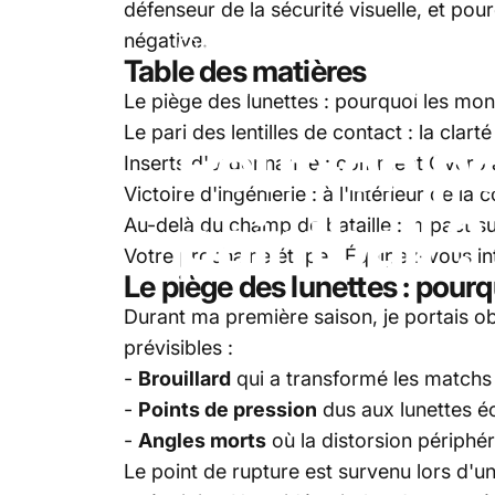
défenseur de la sécurité visuelle, et pou
négative.
Paintball
Peut-on porter des lunettes
Table des matières
04 avril, 2025
par
Marcus Rivera
Le piège des lunettes : pourquoi les mo
Le pari des lentilles de contact : la clarté
Peut-on
po
Inserts d'ordonnance : comment Overo 
Victoire d'ingénierie : à l'intérieur de l
paintball
?
Au-delà du champ de bataille : impact s
Votre prochaine étape : Équipez-vous i
Le piège des lunettes : pou
Durant ma première saison, je portais ob
prévisibles :
-
Brouillard
qui a transformé les matchs 
-
Points de pression
dus aux lunettes é
-
Angles morts
où la distorsion périphér
Le point de rupture est survenu lors d'u