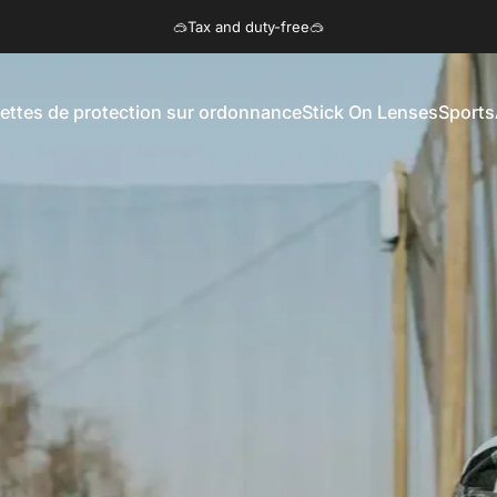
Diaporama Pause
💙Claim on HSA, FSA & Insurance💙
nettes de protection sur ordonnance
Stick On Lenses
Sports
pour lunettes de protection sur ordonnance
Stick On Lenses
Sports