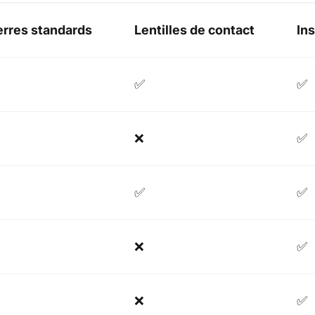
erres standards
Lentilles de contact
In
✅
✅
❌
✅
✅
✅
❌
✅
❌
✅