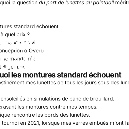
rquoi la question
du port de lunettes au paintball
mérite
 au paintball ? 5 idées clés pour 2025
ntures standard échouent
 à quel prix ?
rter
des
lunette
a changé ma vie
a conception d'Overo
5
idées
clés
pou
ur le monde réel
ntelligemment
rquoi les montures standard échouent
stinément mes lunettes de tous les jours sous des lunet
ensoleillés en simulations de banc de brouillard.
crasant les montures contre mes tempes.
ique rencontre les bords des lunettes.
n tournoi en 2021, lorsque mes verres embués m'ont fai