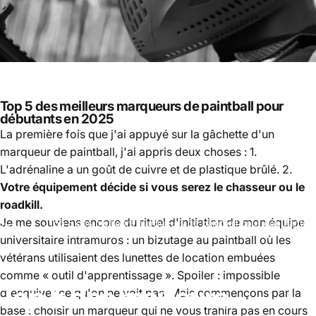
Top 5 des meilleurs marqueurs de paintball pour
débutants en 2025
La première fois que j'ai appuyé sur la gâchette d'un
marqueur de paintball, j'ai appris deux choses : 1.
L'adrénaline a un goût de cuivre et de plastique brûlé. 2.
Votre équipement décide si vous serez le chasseur ou le
roadkill.
Je me souviens encore du rituel d'initiation de mon équipe
Top 5 des meilleurs marqueurs de paintball pour débutants
Paintball
en 2025
universitaire intramuros : un bizutage au paintball où les
vétérans utilisaient des lunettes de location embuées
comme « outil d'apprentissage ». Spoiler : impossible
Top
5
des
meilleurs
d'esquiver ce qu'on ne voit pas. Mais commençons par la
base : choisir un marqueur qui ne vous trahira pas en cours