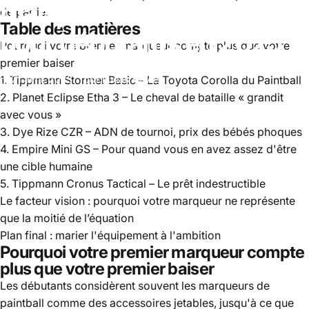
marqueurs
de
paintball
de partie.
Table des matières
pour
débutants
en
2025
Pourquoi votre premier marqueur compte plus que votre
premier baiser
1. Tippmann Stormer Basic – La Toyota Corolla du Paintball
21 avril, 2025
par
Lucas Hayes
2. Planet Eclipse Etha 3 – Le cheval de bataille « grandit
avec vous »
3. Dye Rize CZR – ADN de tournoi, prix des bébés phoques
4. Empire Mini GS – Pour quand vous en avez assez d'être
une cible humaine
5. Tippmann Cronus Tactical – Le prêt indestructible
Le facteur vision : pourquoi votre marqueur ne représente
que la moitié de l’équation
Plan final : marier l'équipement à l'ambition
Pourquoi votre premier marqueur compte
plus que votre premier baiser
Les débutants considèrent souvent les marqueurs de
paintball comme des accessoires jetables, jusqu'à ce que