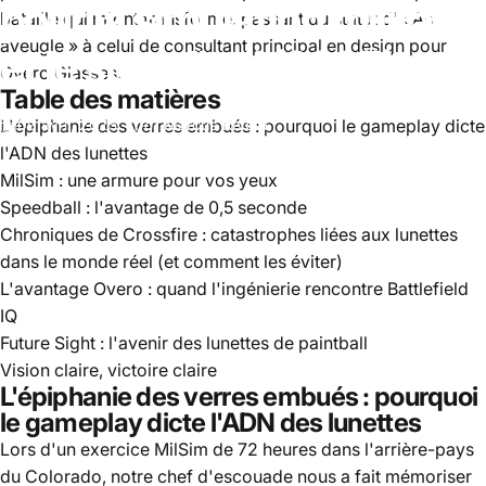
pour
la
simulation
militaire
bataille qui m'ont transformé, passant du statut d'« As
aveugle » à celui de consultant principal en design pour
et
le
speedball
(2025)
Overo Glasses.
Table des matières
L'épiphanie des verres embués : pourquoi le gameplay dicte
09 avril, 2025
par
Marcus Rivera
l'ADN des lunettes
MilSim : une armure pour vos yeux
Speedball : l'avantage de 0,5 seconde
Chroniques de Crossfire : catastrophes liées aux lunettes
dans le monde réel (et comment les éviter)
L'avantage Overo : quand l'ingénierie rencontre Battlefield
IQ
Future Sight : l'avenir des lunettes de paintball
Vision claire, victoire claire
L'épiphanie des verres embués : pourquoi
le gameplay dicte l'ADN des lunettes
Lors d'un exercice MilSim de 72 heures dans l'arrière-pays
du Colorado, notre chef d'escouade nous a fait mémoriser