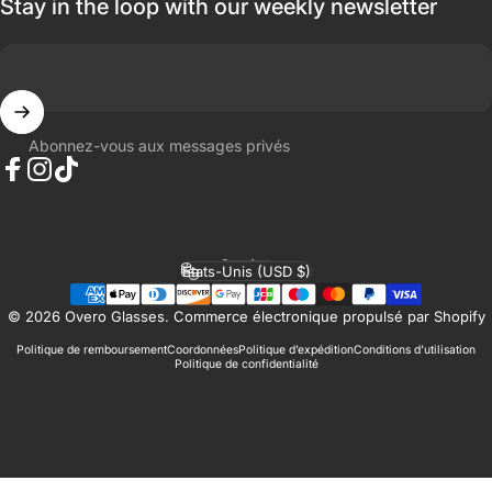
Stay in the loop with our weekly newsletter
Abonnez-vous aux messages privés
Facebook
Instagram
TikTok
Français
Langue
États-Unis (USD $)
Pays/région
© 2026 Overo Glasses.
Commerce électronique propulsé par Shopify
Politique de remboursement
Coordonnées
Politique d’expédition
Conditions d’utilisation
Politique de confidentialité