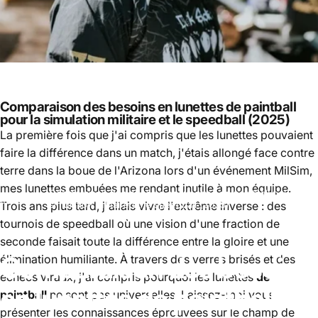
Comparaison des besoins en lunettes de paintball
pour la simulation militaire et le speedball (2025)
La première fois que j'ai compris que les lunettes pouvaient
faire la différence dans un match, j'étais allongé face contre
terre dans la boue de l'Arizona lors d'un événement MilSim,
mes lunettes embuées me rendant inutile à mon équipe.
Comparaison des besoins en lunettes de paintball pour la
Paintball
Trois ans plus tard, j'allais vivre l'extrême inverse : des
simulation militaire et le speedball (2025)
tournois de speedball où une vision d'une fraction de
seconde faisait toute la différence entre la gloire et une
Comparaison
des
besoins
élimination humiliante. À travers des verres brisés et des
échecs viraux, j'ai compris pourquoi les lunettes
de
en
lunettes
de
paintball
paintball
ne sont pas universelles. Laissez-moi vous
présenter les connaissances éprouvées sur le champ de