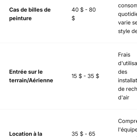
consom
Cas de billes de
40 $ - 80
quotidi
peinture
$
varie s
style d
Frais
d'utilis
Entrée sur le
des
15 $ - 35 $
terrain/Aérienne
installa
de rec
d'air
Compr
l'équip
Location à la
35 $ ​​- 65