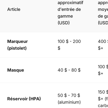
approximatif
appr
Article
d'entrée de
moye
gamme
de 
(USD)
(USD
Marqueur
100 $ - 200
400 
(pistolet)
$
$+
100 
Masque
40 $ - 80 $
$+
150 
50 $ - 70 $
Réservoir (HPA)
$+ (f
(aluminium)
carb