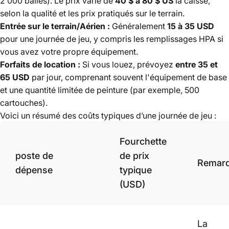
2 000 balles). Le prix varie de
40 $ à 80 $ US
la caisse,
selon la qualité et les prix pratiqués sur le terrain.
Entrée sur le terrain/Aérien :
Généralement
15 à 35 USD
pour une journée de jeu, y compris les remplissages HPA si
vous avez votre propre équipement.
Forfaits de location :
Si vous louez, prévoyez
entre 35 et
65 USD
par jour, comprenant souvent l'équipement de base
et une quantité limitée de peinture (par exemple, 500
cartouches).
Voici un résumé des coûts typiques d’une journée de jeu :
Fourchette
poste de
de prix
Remar
dépense
typique
(USD)
La