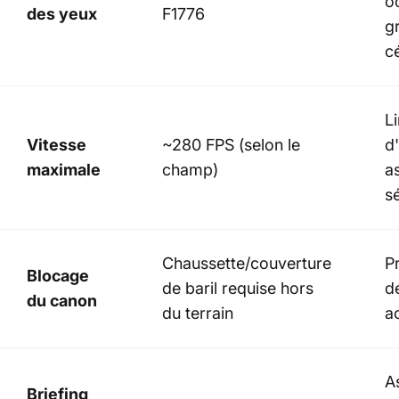
o
des yeux
F1776
gr
c
Li
Vitesse
~280 FPS (selon le
d
maximale
champ)
a
s
Chaussette/couverture
P
Blocage
de baril requise hors
d
du canon
du terrain
a
A
Briefing