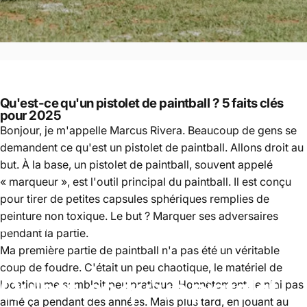
Qu'est-ce qu'un pistolet de paintball ? 5 faits clés
pour 2025
Bonjour, je m'appelle Marcus Rivera. Beaucoup de gens se
demandent ce qu'est un pistolet de paintball. Allons droit au
but. À la base, un pistolet de paintball, souvent appelé
« marqueur », est l'outil principal du paintball. Il est conçu
pour tirer de petites capsules sphériques remplies de
peinture non toxique. Le but ? Marquer ses adversaires
Paintball
Qu'est-ce qu'un pistolet de paintball ? 5 faits clés pour 2025
pendant la partie.
Ma première partie de paintball n'a pas été un véritable
coup de foudre. C'était un peu chaotique, le matériel de
Qu'est-ce
qu'un
pistolet
location me semblait peu pratique. Honnêtement, je n'ai pas
aimé ça pendant des années. Mais plus tard, en jouant au