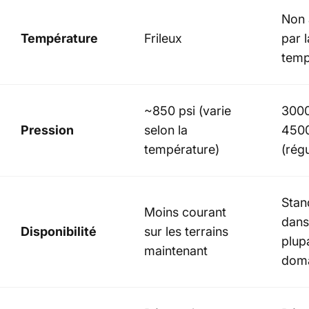
Non 
Température
Frileux
par l
temp
~850 psi (varie
3000
Pression
selon la
4500
température)
(régu
Stan
Moins courant
dans
Disponibilité
sur les terrains
plup
maintenant
dom