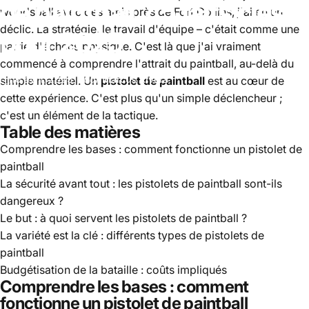
de
paintball
?
5
faits
clés
woodsball avec des amis près de Fort Collins, j'ai eu un
déclic. La stratégie, le travail d'équipe – c'était comme une
pour
2025
partie d'échecs physique. C'est là que j'ai vraiment
commencé à comprendre l'attrait du paintball, au-delà du
16 avril, 2025
par
Marcus Rivera
simple matériel. Un
pistolet de paintball
est au cœur de
cette expérience. C'est plus qu'un simple déclencheur ;
c'est un élément de la tactique.
Table des matières
Comprendre les bases : comment fonctionne un pistolet de
paintball
La sécurité avant tout : les pistolets de paintball sont-ils
dangereux ?
Le but : à quoi servent les pistolets de paintball ?
La variété est la clé : différents types de pistolets de
paintball
Budgétisation de la bataille : coûts impliqués
Comprendre les bases : comment
fonctionne un pistolet de paintball