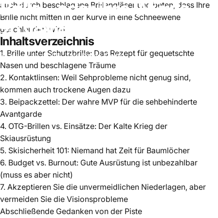
Brille
–
oder
ihre
Würde
–
auch durch beschlagene Brillengläser und beten, dass Ihre
Brille nicht mitten in der Kurve in eine Schneewehe
zu
verlieren)
geschleudert wird.
Inhaltsverzeichnis
1. Brille unter Schutzbrille: Das Rezept für gequetschte
Januar 12, 2025
von
Simon Smith
Nasen und beschlagene Träume
2. Kontaktlinsen: Weil Sehprobleme nicht genug sind,
kommen auch trockene Augen dazu
3. Beipackzettel: Der wahre MVP für die sehbehinderte
Avantgarde
4. OTG-Brillen vs. Einsätze: Der Kalte Krieg der
Skiausrüstung
5. Skisicherheit 101: Niemand hat Zeit für Baumlöcher
6. Budget vs. Burnout: Gute Ausrüstung ist unbezahlbar
(muss es aber nicht)
7. Akzeptieren Sie die unvermeidlichen Niederlagen, aber
vermeiden Sie die Visionsprobleme
Abschließende Gedanken von der Piste