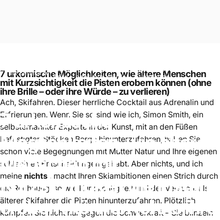
7 urkomische Möglichkeiten, wie ältere Menschen mit
Brilleneinsätze
Kurzsichtigkeit die Pisten erobern können (ohne ihre
7 urkomische Möglichkeiten, wie ältere Menschen
mit Sehstärke
Brille – oder ihre Würde – zu verlieren)
mit Kurzsichtigkeit die Pisten erobern können (ohne
ihre Brille – oder ihre Würde – zu verlieren)
Ach, Skifahren. Dieser herrliche Cocktail aus Adrenalin und
7
urkomische
Erfrierungen. Wenn Sie so sind wie ich, Simon Smith, ein
selbsternannter Experte in der Kunst, mit an den Füßen
Möglichkeiten,
wie
ältere
befestigten Stöcken Berge hinunterzufahren, haben Sie
schon viele Begegnungen mit Mutter Natur und Ihre eigenen
Menschen
mit
schlechten Entscheidungen gehabt. Aber nichts, und ich
meine
nichts
, macht Ihren Skiambitionen einen Strich durch
Kurzsichtigkeit
die
Pisten
die Rechnung, so wie Kurzsichtigkeit und der Versuch, als
erobern
können
(ohne
ihre
älterer Skifahrer die Pisten hinunterzufahren. Plötzlich
kämpfen Sie nicht nur gegen die Schwerkraft – Sie blinzeln