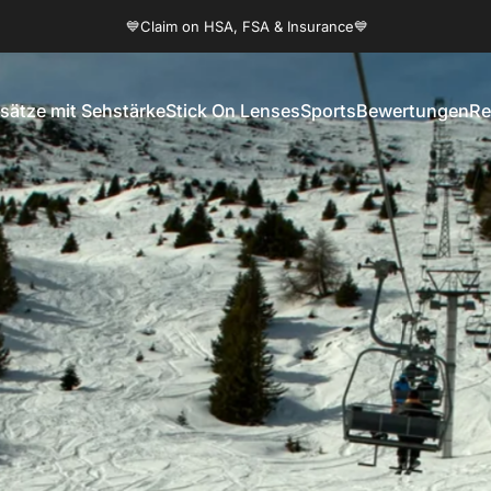
Pause Diashow
💙Claim on HSA, FSA & Insurance💙
🚚Free Shipping Worldwide🚚
nsätze mit Sehstärke
Stick On Lenses
Sports
Bewertungen
Re
eneinsätze mit Sehstärke
Stick On Lenses
Sports
Bewertungen