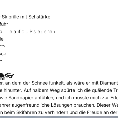
erleichte Tipps, um trockene Augen beim Skifahren im Jahr 
 Skibrille mit Sehstärke
chte
Tipps,
um
t
fuhr
or Sie auf die Piste gehen
le
im
Skifahren
im
J
gen
sen
den
n
🌨️👓
r, an dem der Schnee funkelt, als wäre er mit Diamant
pe hinunter. Auf halbem Weg spürte ich die quälende T
wie Sandpapier anfühlen, und ich musste mich zur Erle
fahrer augenfreundliche Lösungen brauchen. Dieser We
n beim Skifahren zu verhindern und die Freude an der