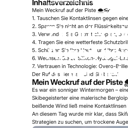
Inhaltsverzeichnis
Brilleneinsätze mit Sehstärke
7 kind
Mein Weckruf auf der Piste 🌨️👓
Februar 07, 2025
von
Alice Johnson
1. Tauschen Sie Kontaktlinsen gegen eine
7
kinderlei
2. Sparen Sie nicht an der Flüssigkeitszu
3. Verwenden Sie Gleitmitteltropfen, bev
4. Tragen Sie eine wetterfeste Schutzbril
Augen
be
5. Schützen Sie Ihre Haut – und Ihre Au
6. Wechseln Sie zu Silikon-Hydrogel-Lin
zu
vermei
7. Vertrauen in Technologie: Overo-Brille
Der Ruf des Berges – sind Sie bereit?
Mein Weckruf auf der Piste 
Es war ein sonniger Wintermorgen – eine
Skibegeisterter eine malerische Bergloi
beißende Wind ließ meine Kontaktlinsen 
An diesem Tag wurde mir klar, dass Ski
Strategien zu suchen, um trockene Auge