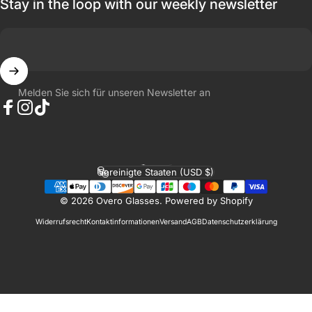
Stay in the loop with our weekly newsletter
Melden Sie sich für unseren Newsletter an
Facebook
Instagram
TikTok
Deutsch
Sprache
Vereinigte Staaten (USD $)
Land/Region
© 2026 Overo Glasses.
Powered by Shopify
Widerrufsrecht
Kontaktinformationen
Versand
AGB
Datenschutzerklärung