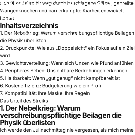
Sehstärke
und
normalen
sich über Jahre hinweg durch beschlagene Gläser, geprellte
Wangenknochen und hart erkämpfte Klarheit entwickelt
Schutzbrillen
aufgedeckt
haben.
Inhaltsverzeichnis
1. Der Nebelkrieg: Warum verschreibungspflichtige Beilagen
April 08, 2025
von
Elena Vasquez
die Physik überlisten
2. Druckpunkte: Wie aus „Doppelsicht“ ein Fokus auf ein Ziel
wird
3. Gewichtsverteilung: Wenn sich Unzen wie Pfund anfühlen
4. Peripheres Sehen: Unsichtbare Bedrohungen erkennen
5. Haltbarkeit: Wenn „gut genug“ nicht kampfbereit ist
6. Kosteneffizienz: Budgetierung wie ein Profi
7. Kompatibilität: Ihre Maske, Ihre Regeln
Das Urteil des Streiks
1. Der Nebelkrieg: Warum
verschreibungspflichtige Beilagen die
Physik überlisten
Ich werde den Julinachmittag nie vergessen, als mich meine