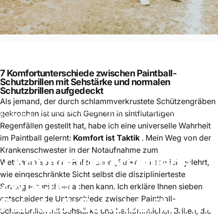
7 Komfortunterschiede zwischen Paintball-
Schutzbrillen mit Sehstärke und normalen
Schutzbrillen aufgedeckt
Als jemand, der durch schlammverkrustete Schützengräben
7 Komfortunterschiede zwischen Paintball-Schutzbrillen mit
gekrochen ist und sich Gegnern in sintflutartigen
Paintball
Sehstärke und normalen Schutzbrillen aufgedeckt
Regenfällen gestellt hat, habe ich eine universelle Wahrheit
im Paintball gelernt:
Komfort ist Taktik
. Mein Weg von der
Krankenschwester in der Notaufnahme zum
7
Komfortunterschiede
Wettkampfspieler – Rufzeichen „Strike“ – hat mich gelehrt,
wie eingeschränkte Sicht selbst die disziplinierteste
zwischen
Strategie zunichtemachen kann. Ich erkläre Ihnen sieben
Paintball-Schutzbrillen
mit
entscheidende Unterschiede zwischen Paintball-
Schutzbrillen mit Sehstärke und herkömmlichen Brillen, die